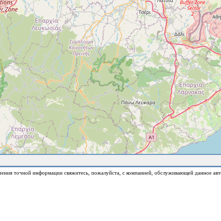
чения точной информации свяжитесь, пожалуйста, с компанией, обслуживающей данное авт