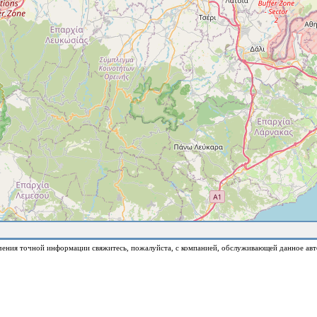
чения точной информации свяжитесь, пожалуйста, с компанией, обслуживающей данное авт