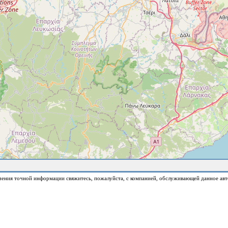
чения точной информации свяжитесь, пожалуйста, с компанией, обслуживающей данное авт