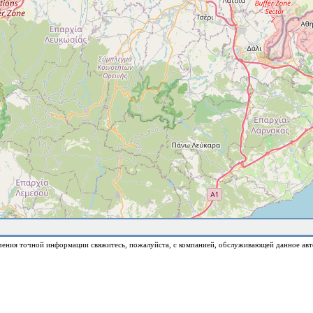
чения точной информации свяжитесь, пожалуйста, с компанией, обслуживающей данное авт