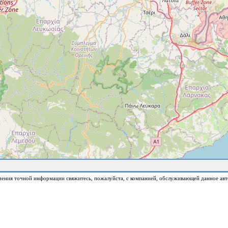
чения точной информации свяжитесь, пожалуйста, с компанией, обслуживающей данное авт