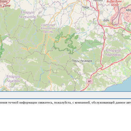
чения точной информации свяжитесь, пожалуйста, с компанией, обслуживающей данное авт