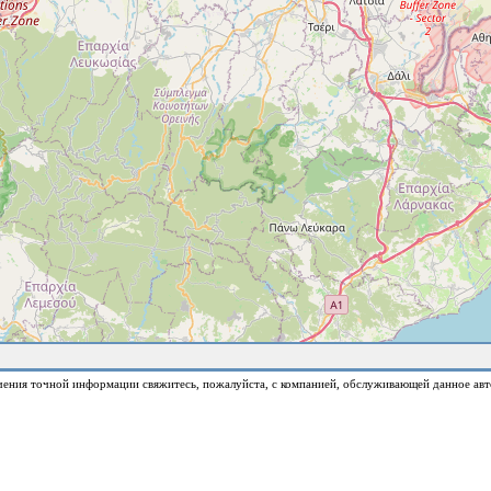
чения точной информации свяжитесь, пожалуйста, с компанией, обслуживающей данное авт