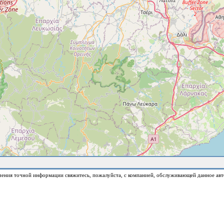
чения точной информации свяжитесь, пожалуйста, с компанией, обслуживающей данное авт