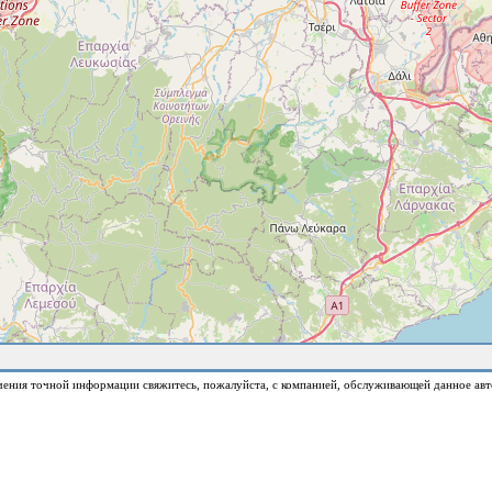
чения точной информации свяжитесь, пожалуйста, с компанией, обслуживающей данное авт