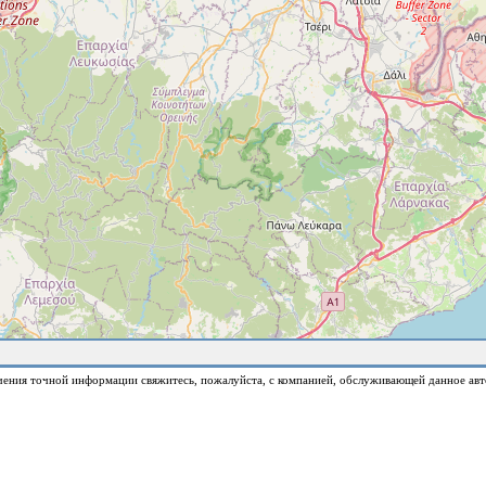
чения точной информации свяжитесь, пожалуйста, с компанией, обслуживающей данное авт