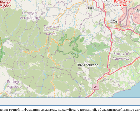
чения точной информации свяжитесь, пожалуйста, с компанией, обслуживающей данное авт