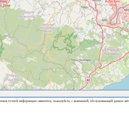
чения точной информации свяжитесь, пожалуйста, с компанией, обслуживающей данное авт