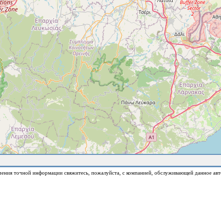
чения точной информации свяжитесь, пожалуйста, с компанией, обслуживающей данное авт