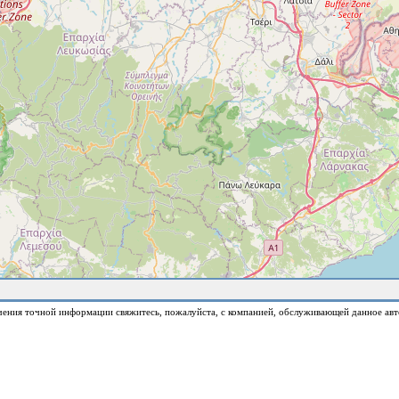
чения точной информации свяжитесь, пожалуйста, с компанией, обслуживающей данное авт