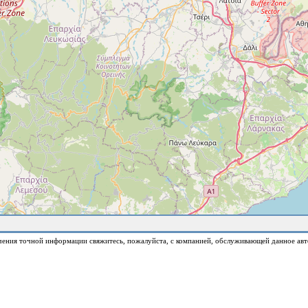
чения точной информации свяжитесь, пожалуйста, с компанией, обслуживающей данное авт