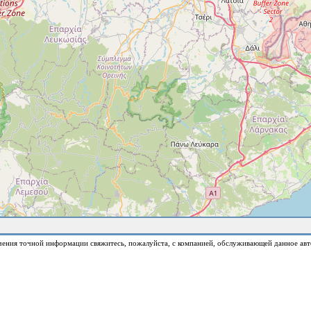
чения точной информации свяжитесь, пожалуйста, с компанией, обслуживающей данное авт