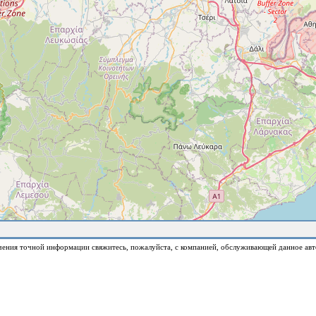
чения точной информации свяжитесь, пожалуйста, с компанией, обслуживающей данное авт