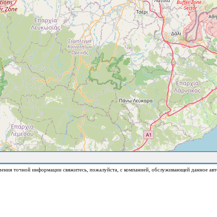
чения точной информации свяжитесь, пожалуйста, с компанией, обслуживающей данное авт