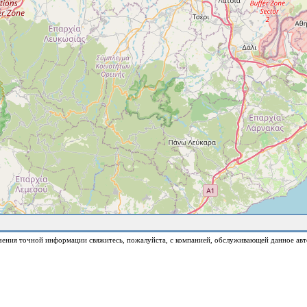
чения точной информации свяжитесь, пожалуйста, с компанией, обслуживающей данное авт