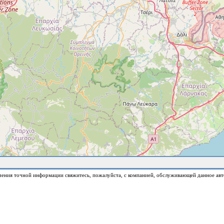
чения точной информации свяжитесь, пожалуйста, с компанией, обслуживающей данное авт