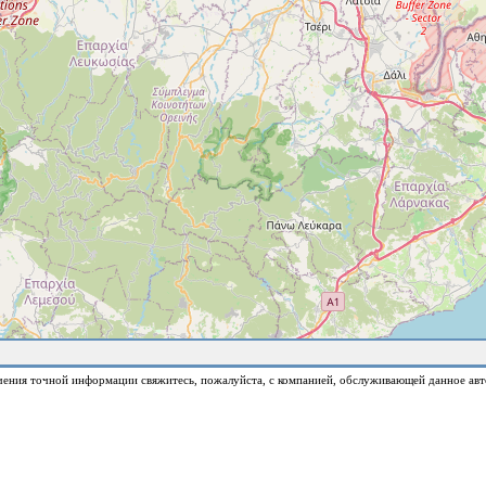
чения точной информации свяжитесь, пожалуйста, с компанией, обслуживающей данное авт