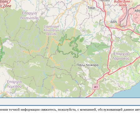
чения точной информации свяжитесь, пожалуйста, с компанией, обслуживающей данное авт