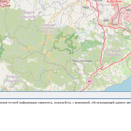
чения точной информации свяжитесь, пожалуйста, с компанией, обслуживающей данное авт