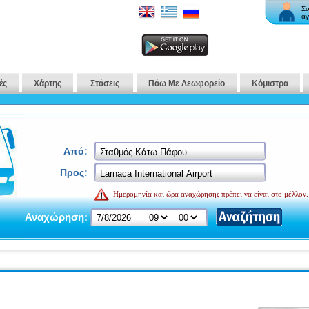
Συ
αγ
ές
Χάρτης
Στάσεις
Πάω Με Λεωφορείο
Κόμιστρα
Από:
Προς:
Ημερομηνία και ώρα αναχώρησης πρέπει να είναι στο μέλλον.
Αναχώρηση: