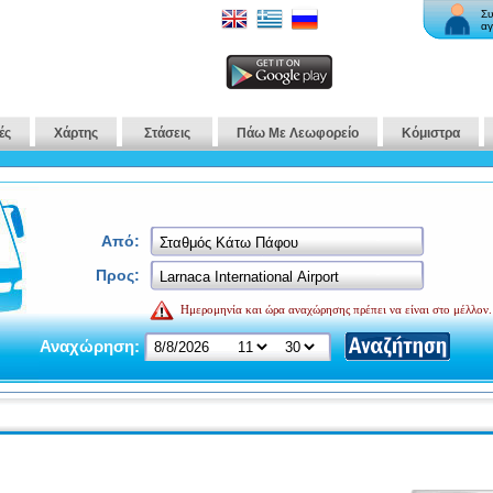
Συ
αγ
ές
Χάρτης
Στάσεις
Πάω Με Λεωφορείο
Κόμιστρα
Από:
Προς:
Ημερομηνία και ώρα αναχώρησης πρέπει να είναι στο μέλλον.
Αναχώρηση: