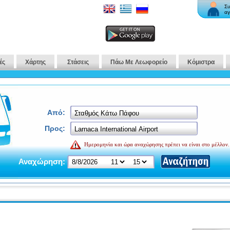
Συ
αγ
ές
Χάρτης
Στάσεις
Πάω Με Λεωφορείο
Κόμιστρα
Από:
Προς:
Ημερομηνία και ώρα αναχώρησης πρέπει να είναι στο μέλλον.
Αναχώρηση: