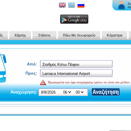
Συ
αγ
ές
Χάρτης
Στάσεις
Πάω Με Λεωφορείο
Κόμιστρα
Από:
Προς:
Ημερομηνία και ώρα αναχώρησης πρέπει να είναι στο μέλλον.
Αναχώρηση: