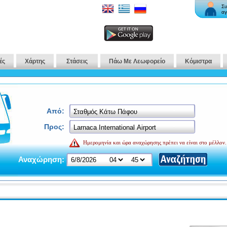
Συ
αγ
ές
Χάρτης
Στάσεις
Πάω Με Λεωφορείο
Κόμιστρα
Από:
Προς:
Ημερομηνία και ώρα αναχώρησης πρέπει να είναι στο μέλλον.
Αναχώρηση: