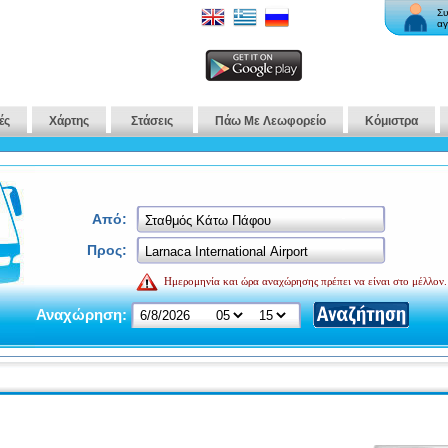
Συ
αγ
ές
Χάρτης
Στάσεις
Πάω Με Λεωφορείο
Κόμιστρα
Από:
Προς:
Ημερομηνία και ώρα αναχώρησης πρέπει να είναι στο μέλλον.
Αναχώρηση: