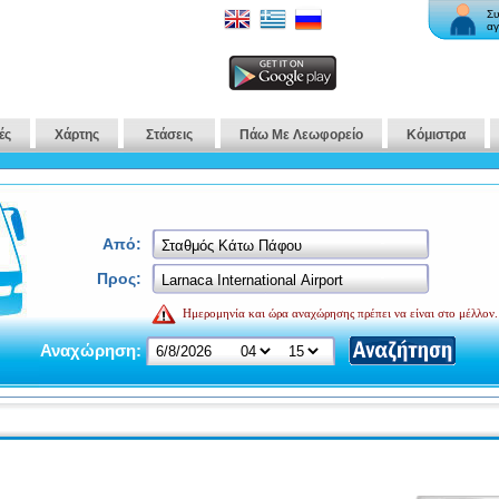
Συ
αγ
ές
Χάρτης
Στάσεις
Πάω Με Λεωφορείο
Κόμιστρα
Από:
Προς:
Ημερομηνία και ώρα αναχώρησης πρέπει να είναι στο μέλλον.
Αναχώρηση: