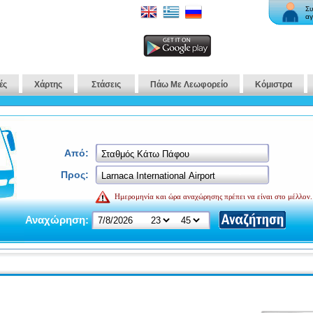
Συ
αγ
ές
Χάρτης
Στάσεις
Πάω Με Λεωφορείο
Κόμιστρα
Από:
Προς:
Ημερομηνία και ώρα αναχώρησης πρέπει να είναι στο μέλλον.
Αναχώρηση: