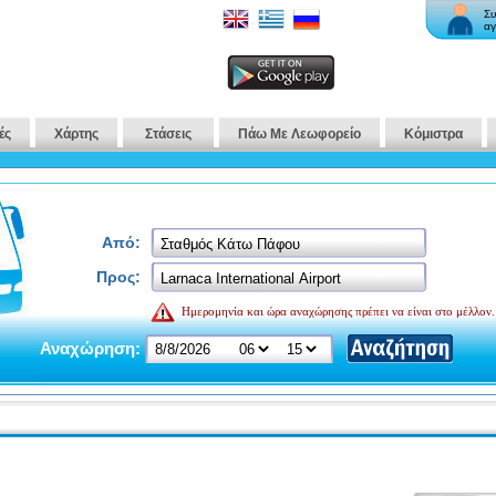
Συ
αγ
ές
Χάρτης
Στάσεις
Πάω Με Λεωφορείο
Κόμιστρα
Από:
Προς:
Ημερομηνία και ώρα αναχώρησης πρέπει να είναι στο μέλλον.
Αναχώρηση: