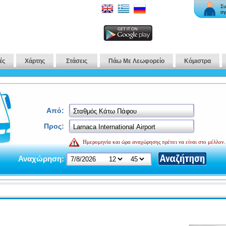
Συ
αγ
ές
Χάρτης
Στάσεις
Πάω Με Λεωφορείο
Κόμιστρα
Από:
Προς:
Ημερομηνία και ώρα αναχώρησης πρέπει να είναι στο μέλλον.
Αναχώρηση: