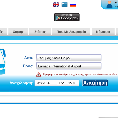
Συ
αγ
ές
Χάρτης
Στάσεις
Πάω Με Λεωφορείο
Κόμιστρα
Από:
Προς:
Ημερομηνία και ώρα αναχώρησης πρέπει να είναι στο μέλλον.
Αναχώρηση: