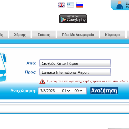
Συ
αγ
ές
Χάρτης
Στάσεις
Πάω Με Λεωφορείο
Κόμιστρα
Από:
Προς:
Ημερομηνία και ώρα αναχώρησης πρέπει να είναι στο μέλλον.
Αναχώρηση: