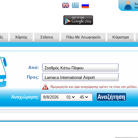
Συ
αγ
ές
Χάρτης
Στάσεις
Πάω Με Λεωφορείο
Κόμιστρα
Από:
Προς:
Ημερομηνία και ώρα αναχώρησης πρέπει να είναι στο μέλλον.
Αναχώρηση: