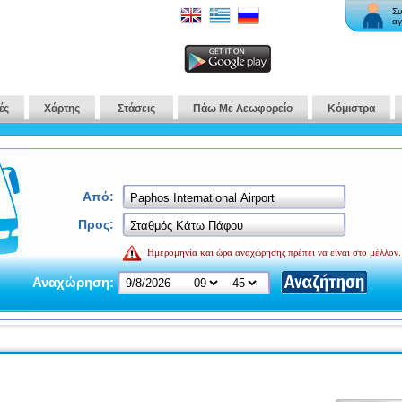
Συ
αγ
ές
Χάρτης
Στάσεις
Πάω Με Λεωφορείο
Κόμιστρα
Από:
Προς:
Ημερομηνία και ώρα αναχώρησης πρέπει να είναι στο μέλλον.
Αναχώρηση: