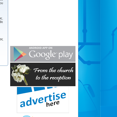
του
ας.
άθε
μας