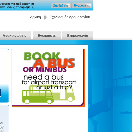
νδεθείτε για πρόσβαση σε
απημένους προορισμούς
Αρχική
Σχεδιασμός Δρομολογίου
Ανακοινώσεις
Ενοικιάστε
Επικοινωνία
και
ούν
εν