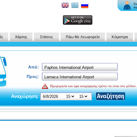
Συ
αγ
ές
Χάρτης
Στάσεις
Πάω Με Λεωφορείο
Κόμιστρα
Από:
Προς:
Ημερομηνία και ώρα αναχώρησης πρέπει να είναι στο μέλλον.
Αναχώρηση: