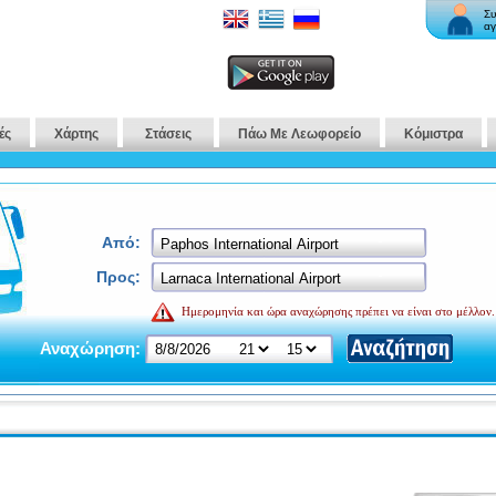
Συ
αγ
ές
Χάρτης
Στάσεις
Πάω Με Λεωφορείο
Κόμιστρα
Από:
Προς:
Ημερομηνία και ώρα αναχώρησης πρέπει να είναι στο μέλλον.
Αναχώρηση: