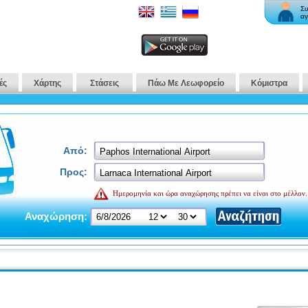
Συ
αγ
ές
Χάρτης
Στάσεις
Πάω Με Λεωφορείο
Κόμιστρα
Από:
Προς:
Ημερομηνία και ώρα αναχώρησης πρέπει να είναι στο μέλλον.
Αναχώρηση: