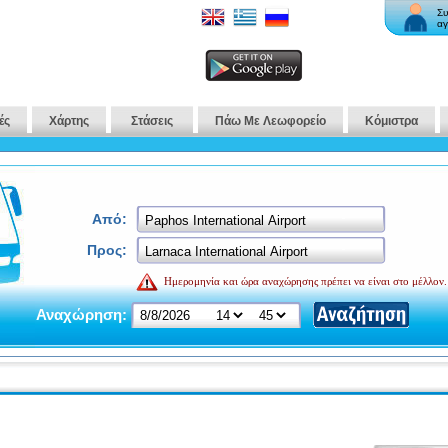
Συ
αγ
ές
Χάρτης
Στάσεις
Πάω Με Λεωφορείο
Κόμιστρα
Από:
Προς:
Ημερομηνία και ώρα αναχώρησης πρέπει να είναι στο μέλλον.
Αναχώρηση: