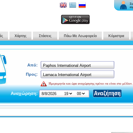
Συ
αγ
ές
Χάρτης
Στάσεις
Πάω Με Λεωφορείο
Κόμιστρα
Από:
Προς:
Ημερομηνία και ώρα αναχώρησης πρέπει να είναι στο μέλλον.
Αναχώρηση: