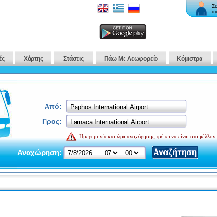
Συ
αγ
ές
Χάρτης
Στάσεις
Πάω Με Λεωφορείο
Κόμιστρα
Από:
Προς:
Ημερομηνία και ώρα αναχώρησης πρέπει να είναι στο μέλλον.
Αναχώρηση: