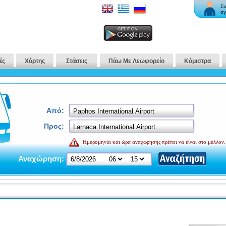
Συ
αγ
ές
Χάρτης
Στάσεις
Πάω Με Λεωφορείο
Κόμιστρα
Από:
Προς:
Ημερομηνία και ώρα αναχώρησης πρέπει να είναι στο μέλλον.
Αναχώρηση: