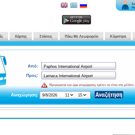
Συ
αγ
ές
Χάρτης
Στάσεις
Πάω Με Λεωφορείο
Κόμιστρα
Από:
Προς:
Ημερομηνία και ώρα αναχώρησης πρέπει να είναι στο μέλλον.
Αναχώρηση: