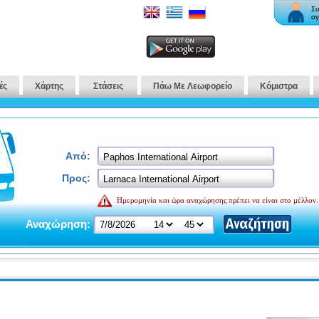
Συ
αγ
ές
Χάρτης
Στάσεις
Πάω Με Λεωφορείο
Κόμιστρα
Από:
Προς:
Ημερομηνία και ώρα αναχώρησης πρέπει να είναι στο μέλλον.
Αναχώρηση: