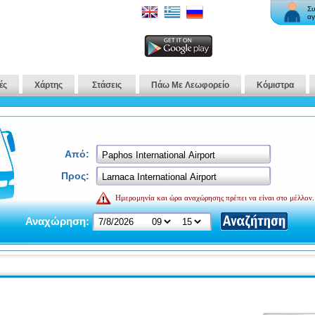
Συ
αγ
ές
Χάρτης
Στάσεις
Πάω Με Λεωφορείο
Κόμιστρα
Από:
Προς:
Ημερομηνία και ώρα αναχώρησης πρέπει να είναι στο μέλλον.
Αναχώρηση: