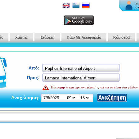
Συ
αγ
ές
Χάρτης
Στάσεις
Πάω Με Λεωφορείο
Κόμιστρα
Από:
Προς:
Ημερομηνία και ώρα αναχώρησης πρέπει να είναι στο μέλλον.
Αναχώρηση: