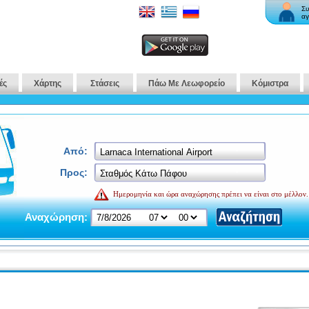
Συ
αγ
ές
Χάρτης
Στάσεις
Πάω Με Λεωφορείο
Κόμιστρα
Από:
Προς:
Ημερομηνία και ώρα αναχώρησης πρέπει να είναι στο μέλλον.
Αναχώρηση: